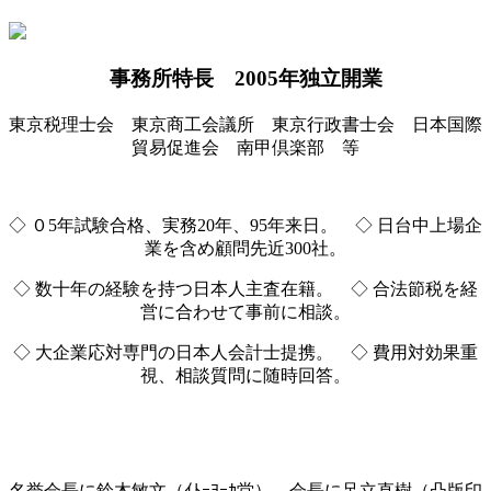
事務所特長 2005年独立開業
東京税理士会 東京商工会議所 東京行政書士会 日本国際
貿易促進会 南甲倶楽部 等
◇ ０5年試験合格、実務20年、95年来日。 ◇ 日台中上場企
業を含め顧問先近300社。
◇ 数十年の経験を持つ日本人主査在籍。 ◇ 合法節税を経
営に合わせて事前に相談。
◇ 大企業応対専門の日本人会計士提携。 ◇ 費用対効果重
視、相談質問に随時回答。
名誉会長に鈴木敏文（ｲﾄｰﾖｰｶ堂）、会長に足立直樹（凸版印