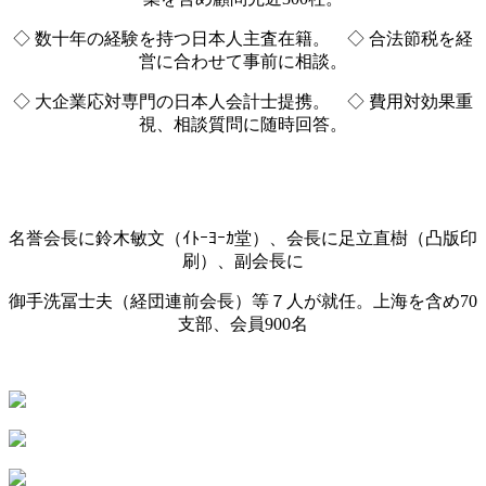
◇ 数十年の経験を持つ日本人主査在籍。 ◇ 合法節税を経
営に合わせて事前に相談。
◇ 大企業応対専門の日本人会計士提携。 ◇ 費用対効果重
視、相談質問に随時回答。
名誉会長に鈴木敏文（ｲﾄｰﾖｰｶ堂）、会長に足立直樹（凸版印
刷）、副会長に
御手洗冨士夫（経団連前会長）等７人が就任。上海を含め70
支部、会員900名