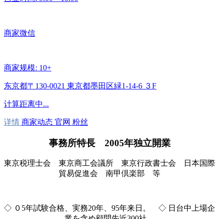
商家微信
商家规模: 10+
东京都〒130-0021 東京都墨田区緑1-14-6 ３F
计算距离中...
详情
商家动态
官网
粉丝
事務所特長 2005年独立開業
東京税理士会 東京商工会議所 東京行政書士会 日本国際
貿易促進会 南甲倶楽部 等
◇ ０5年試験合格、実務20年、95年来日。 ◇ 日台中上場企
業を含め顧問先近300社。