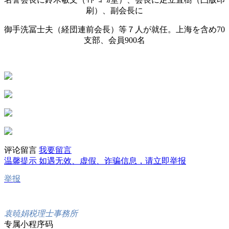
刷）、副会長に
御手洗冨士夫（経団連前会長）等７人が就任。上海を含め70
支部、会員900名
评论留言
我要留言
温馨提示
如遇无效、虚假、诈骗信息，请立即举报
举报
袁暁娟税理士事務所
专属小程序码